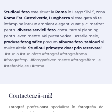
Studioul foto
 este situat la 
Roma
 în Largo Silvi 5, zona 
Roma Est
, 
Castelverde
, 
Lunghezza
 și este gata să te 
întâmpine într-un ambient elegant, curat și climatizat 
pentru 
diverse servicii foto
, consultare și planning 
pentru evenimente. Vei putea vedea lucrările mele,
produse fotografice
 precum 
albume foto
, 
tablouri
 și 
multe altele. 
Studioul primește doar prin rezervare!
 #studio #studiofoto #fotograf #fotografroma 
#fotografcopii #fotografevenimente #fotograffamilie 
#stefanblejeru 
#roma
Contactează-mă!
Fotograf profesionist
 specializat în 
fotografia de 