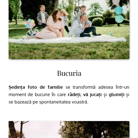
Bucuria
Ședința foto de familie
 se transformă adesea într-un 
moment de bucurie în care 
râdeți
, 
vă jucați
 și 
glumiți
 și 
se bazează pe spontaneitatea voastră.